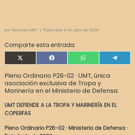
por
Noticias UMT
|
Publicada
9 de julio de 2026
Comparte esta entrada:
Compartir en
Compartir en
Compartir en
Compar
X
F
W
T
(
a
h
e
T
c
a
l
Pleno Ordinario P26-02 · UMT, única
w
e
t
e
i
b
s
g
asociación exclusiva de Tropa y
t
o
A
r
Marinería en el Ministerio de Defensa
t
o
p
a
e
k
p
m
r
UMT DEFIENDE A LA TROPA Y MARINERÍA EN EL
)
COPERFAS
Pleno Ordinario P26-02 · Ministerio de Defensa ·