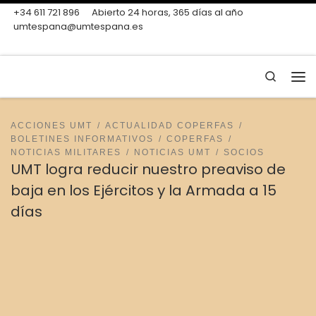
+34 611 721 896
Abierto 24 horas, 365 días al año
Skip to content
umtespana@umtespana.es
Search
Me
ACCIONES UMT
ACTUALIDAD COPERFAS
BOLETINES INFORMATIVOS
COPERFAS
NOTICIAS MILITARES
NOTICIAS UMT
SOCIOS
UMT logra reducir nuestro preaviso de
baja en los Ejércitos y la Armada a 15
días