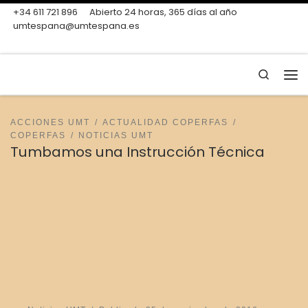
+34 611 721 896
Abierto 24 horas, 365 días al año
Skip to content
umtespana@umtespana.es
Search
Me
ACCIONES UMT
ACTUALIDAD COPERFAS
COPERFAS
NOTICIAS UMT
Tumbamos una Instrucción Técnica