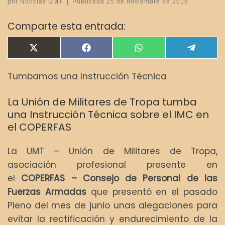
por
Noticias UMT
|
Publicada
25 de noviembre de 2016
Comparte esta entrada:
Compartir en
Compartir en
Compartir en
Compar
X
F
W
T
(
a
h
e
T
c
a
l
Tumbamos una Instrucción Técnica
w
e
t
e
i
b
s
g
t
o
A
r
La Unión de Militares de Tropa tumba
t
o
p
a
e
k
p
m
una Instrucción Técnica sobre el IMC en
r
el COPERFAS
)
La UMT – Unión de Militares de Tropa,
asociación profesional presente en
el
COPERFAS – Consejo de Personal de las
Fuerzas Armadas
que presentó en el pasado
Pleno del mes de junio unas alegaciones para
evitar la rectificación y endurecimiento de la