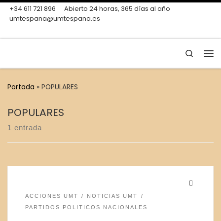
+34 611 721 896
Abierto 24 horas, 365 días al año
Skip to content
umtespana@umtespana.es
Search
Me
Portada
»
POPULARES
POPULARES
1 entrada
ACCIONES UMT
NOTICIAS UMT
PARTIDOS POLITICOS NACIONALES