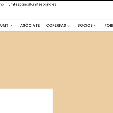
año
umtespana@umtespana.es
UMT
ASÓCIATE
COPERFAS
SOCIOS
FOR