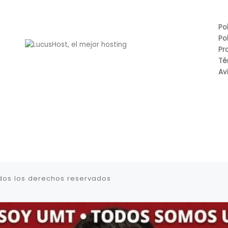
Po
Po
Pr
Té
Av
dos los derechos reservados