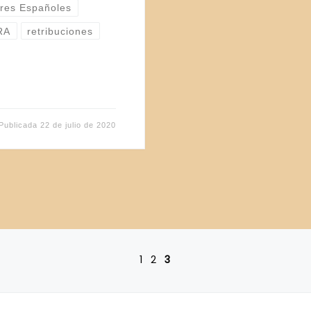
ares Españoles
RA
retribuciones
Publicada
22 de julio de 2020
1
2
3