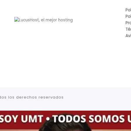
Po
Po
Pr
Té
Av
dos los derechos reservados