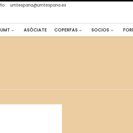
año
umtespana@umtespana.es
UMT
ASÓCIATE
COPERFAS
SOCIOS
FOR