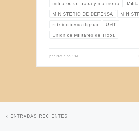
militares de tropa y marinería
Milit
MINISTERIO DE DEFENSA
MINIST
retribuciones dignas
UMT
Unión de Militares de Tropa
por
Noticias UMT
Navegación de entradas
Entradas recientes
ENTRADAS RECIENTES