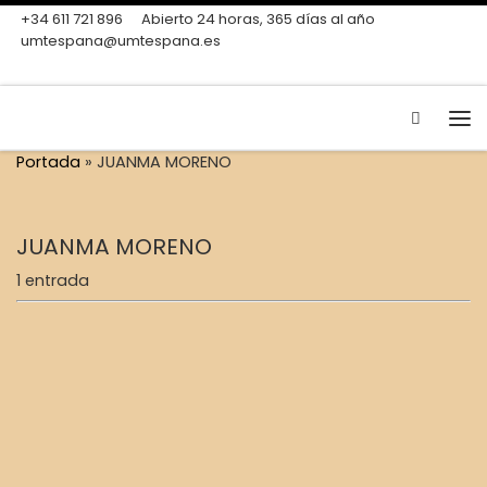
+34 611 721 896
Abierto 24 horas, 365 días al año
Skip to content
umtespana@umtespana.es
Search
Me
Portada
»
JUANMA MORENO
JUANMA MORENO
1 entrada