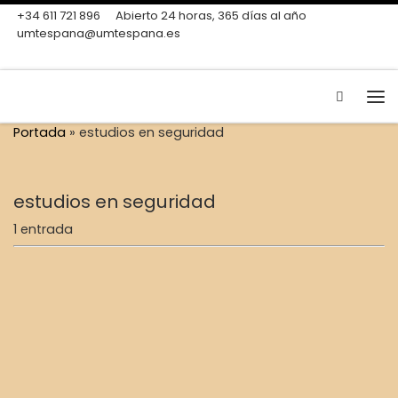
+34 611 721 896
Abierto 24 horas, 365 días al año
Skip to content
umtespana@umtespana.es
Search
Me
Portada
»
estudios en seguridad
estudios en seguridad
1 entrada