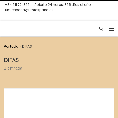
+34 611 721 896
Abierto 24 horas, 365 días al año
Skip to content
umtespana@umtespana.es
Search
Me
Portada
»
DIFAS
DIFAS
1 entrada