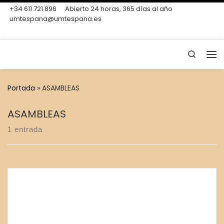
+34 611 721 896
Abierto 24 horas, 365 días al año
Skip to content
umtespana@umtespana.es
Search
Me
Portada
»
ASAMBLEAS
ASAMBLEAS
1 entrada