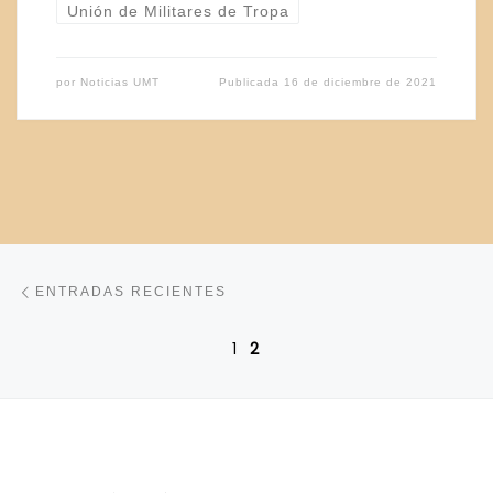
Unión de Militares de Tropa
por
Noticias UMT
Publicada
16 de diciembre de 2021
Navegación de entradas
Entradas recientes
ENTRADAS RECIENTES
1
2