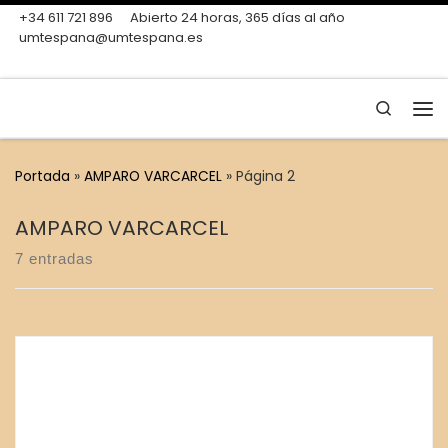
+34 611 721 896
Abierto 24 horas, 365 días al año
Skip to content
umtespana@umtespana.es
Search
Me
Portada
»
AMPARO VARCARCEL
»
Página 2
AMPARO VARCARCEL
7 entradas