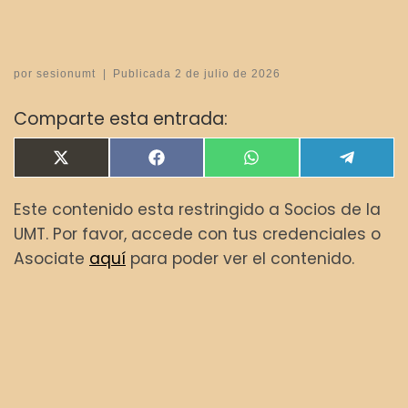
por
sesionumt
|
Publicada
2 de julio de 2026
Comparte esta entrada:
Compartir en
Compartir en
Compartir en
Compar
X
F
W
T
(
a
h
e
T
c
a
l
Este contenido esta restringido a Socios de la
w
e
t
e
i
b
s
g
UMT. Por favor, accede con tus credenciales o
t
o
A
r
t
o
p
a
Asociate
aquí
para poder ver el contenido.
e
k
p
m
r
)