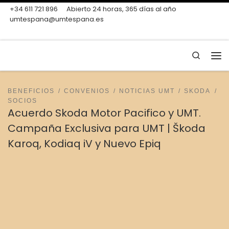
+34 611 721 896
Abierto 24 horas, 365 días al año
Skip to content
umtespana@umtespana.es
Search
Me
BENEFICIOS
CONVENIOS
NOTICIAS UMT
SKODA
SOCIOS
Acuerdo Skoda Motor Pacifico y UMT.
Campaña Exclusiva para UMT | Škoda
Karoq, Kodiaq iV y Nuevo Epiq