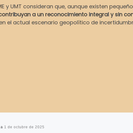
E y UMT consideran que, aunque existen pequeños 
ntribuyan a un reconocimiento integral y sin comp
en el actual escenario geopolítico de incertidumbr
da
1 de octubre de 2025