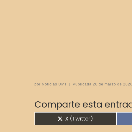
por
Noticias UMT
|
Publicada
26 de marzo de 202
Comparte esta entrad
Compartir en
X (Twitter)