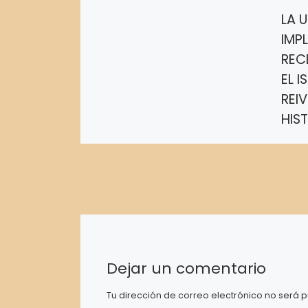
LA 
IMP
REC
EL I
REI
HIS
MAR
La Un
(UMT
su sa
la im
elect
de la
Dejar un comentario
Tu dirección de correo electrónico no será p