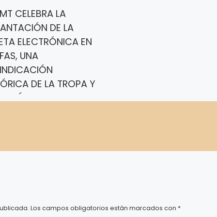
UMT CELEBRA LA
LANTACIÓN DE LA
ETA ELECTRÓNICA EN
SFAS, UNA
VINDICACIÓN
TÓRICA DE LA TROPA Y
INERÍA
ión de Militares de Tropa
) manifiesta públicamente
tisfacción por el anuncio de
plantación de la receta
rónica en el Instituto Social
s Fuerzas Armadas (ISFAS).
ublicada.
Los campos obligatorios están marcados con
*