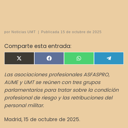
por
Noticias UMT
|
Publicada
15 de octubre de 2025
Comparte esta entrada:
Compartir en
Compartir en
Compartir en
Compar
X
F
W
T
(
a
h
e
T
c
a
l
Las asociaciones profesionales ASFASPRO,
w
e
t
e
i
b
s
g
AUME y UMT se reúnen con tres grupos
t
o
A
r
t
o
p
a
parlamentarios para tratar sobre la condición
e
k
p
m
profesional de riesgo y las retribuciones del
r
)
personal militar.
Madrid, 15 de octubre de 2025.