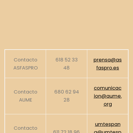
Contacto
618 52 33
prensa@as
ASFASPRO
48
faspro.es
comunicac
Contacto
680 62 94
ion@aume.
AUME
28
org
umtespan
Contacto
611 72 18 96
a@umtesp