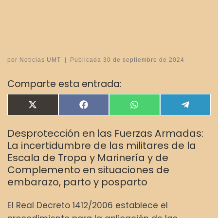
por
Noticias UMT
|
Publicada
30 de septiembre de 2024
Comparte esta entrada:
Compartir en
Compartir en
Compartir en
Compar
X
F
W
T
(
a
h
e
T
c
a
l
Desprotección en las Fuerzas Armadas:
w
e
t
e
i
b
s
g
La incertidumbre de las militares de la
t
o
A
r
Escala de Tropa y Marinería y de
t
o
p
a
e
k
p
m
Complemento en situaciones de
r
embarazo, parto y posparto
)
El Real Decreto 1412/2006 establece el