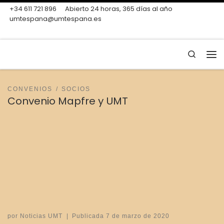
+34 611 721 896
Abierto 24 horas, 365 días al año
Skip to content
umtespana@umtespana.es
Search
Me
CONVENIOS
SOCIOS
Convenio Mapfre y UMT
por
Noticias UMT
|
Publicada
7 de marzo de 2020