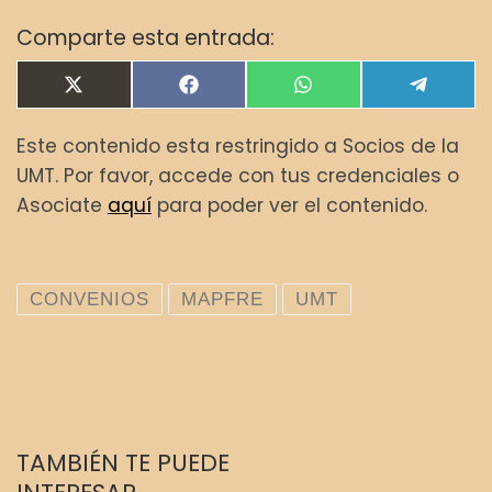
Comparte esta entrada:
Compartir en
Compartir en
Compartir en
Compar
X
F
W
T
(
a
h
e
T
c
a
l
Este contenido esta restringido a Socios de la
w
e
t
e
i
b
s
g
UMT. Por favor, accede con tus credenciales o
t
o
A
r
t
o
p
a
Asociate
aquí
para poder ver el contenido.
e
k
p
m
r
)
CONVENIOS
MAPFRE
UMT
TAMBIÉN TE PUEDE