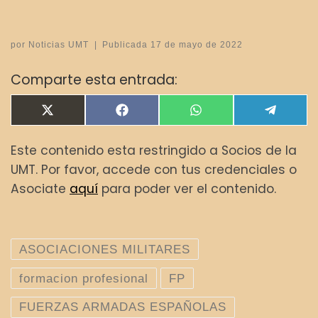
por
Noticias UMT
|
Publicada
17 de mayo de 2022
Comparte esta entrada:
Compartir en
Compartir en
Compartir en
Compar
X
F
W
T
(
a
h
e
T
c
a
l
Este contenido esta restringido a Socios de la
w
e
t
e
i
b
s
g
UMT. Por favor, accede con tus credenciales o
t
o
A
r
t
o
p
a
Asociate
aquí
para poder ver el contenido.
e
k
p
m
r
)
ASOCIACIONES MILITARES
formacion profesional
FP
FUERZAS ARMADAS ESPAÑOLAS