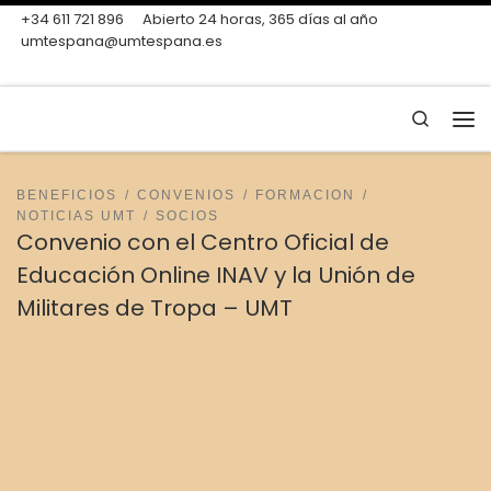
+34 611 721 896
Abierto 24 horas, 365 días al año
Skip to content
umtespana@umtespana.es
Search
Me
BENEFICIOS
CONVENIOS
FORMACION
NOTICIAS UMT
SOCIOS
Convenio con el Centro Oficial de
Educación Online INAV y la Unión de
Militares de Tropa – UMT