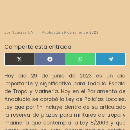
por
Noticias UMT
|
Publicada
29 de junio de 2023
Comparte esta entrada:
Compartir en
Compartir en
Compartir en
Compar
X
F
W
T
(
a
h
e
T
c
a
l
Hoy día 29 de junio de 2023 es un día
w
e
t
e
i
b
s
g
importante y significativo para toda la Escala
t
o
A
r
t
o
p
a
de Tropa y Marinería. Hoy en el Parlamento de
e
k
p
m
Andalucía se aprobó la Ley de Policías Locales,
r
)
Ley que por fin incluye dentro de su articulado
la reserva de plazas para militares de tropa y
marinería que contempla la Ley 8/2006 y que