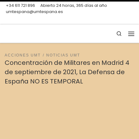
+34 611 721 896
Abierto 24 horas, 365 días al año
Skip to content
umtespana@umtespana.es
Search
Me
ACCIONES UMT
NOTICIAS UMT
Concentración de Militares en Madrid 4
de septiembre de 2021, La Defensa de
España NO ES TEMPORAL