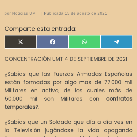
por
Noticias UMT
|
Publicada
15 de agosto de 2021
Comparte esta entrada:
Compartir en
Compartir en
Compartir en
Compar
X
F
W
T
(
a
h
e
T
c
a
l
CONCENTRACIÓN UMT 4 DE SEPTIEMBRE DE 2021
w
e
t
e
i
b
s
g
t
o
A
r
¿Sabías que las Fuerzas Armadas Españolas
t
o
p
a
e
k
p
m
están formadas por algo mas de 77.000 mil
r
Militares en activo, de los cuales más de
)
50.000 mil son Militares con
contratos
temporales
?.
¿Sabías que un Soldado que día a día ves en
la Televisión jugándose la vida apagando