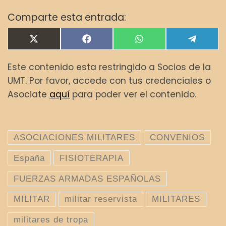
Comparte esta entrada:
Compartir en
Compartir en
Compartir en
Compar
X
F
W
T
(
a
h
e
T
c
a
l
Este contenido esta restringido a Socios de la
w
e
t
e
i
b
s
g
UMT. Por favor, accede con tus credenciales o
t
o
A
r
t
o
p
a
Asociate
aquí
para poder ver el contenido.
e
k
p
m
r
)
ASOCIACIONES MILITARES
CONVENIOS
España
FISIOTERAPIA
FUERZAS ARMADAS ESPAÑOLAS
MILITAR
militar reservista
MILITARES
militares de tropa