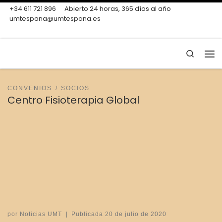
+34 611 721 896
Abierto 24 horas, 365 días al año
Skip to content
umtespana@umtespana.es
Search
Me
CONVENIOS
SOCIOS
Centro Fisioterapia Global
por
Noticias UMT
|
Publicada
20 de julio de 2020