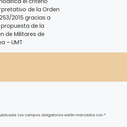
odifica el criterio
rpretativo de la Orden
 253/2015 gracias a
 propuesta de la
n de Militares de
pa – UMT
difica el criterio
pretativo de la Orden DEF
015 gracias a una propuesta
 Unión de Militares de Tropa –
ublicada.
Los campos obligatorios están marcados con
*