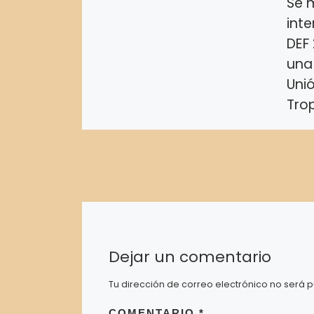
Se m
inte
DEF
una
Unió
Tro
Se mo
inter
253/2
de la
UMT
Dejar un comentario
Tu dirección de correo electrónico no será p
COMENTARIO
*