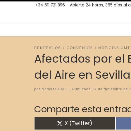
+34 611 721 896
Abierto 24 horas, 365 días al 
Skip to content
BENEFICIOS
CONVENIOS
NOTICIAS UMT
Afectados por el
del Aire en Sevilla
por
Noticias UMT
|
Publicada
17 de diciembre de 
Comparte esta entrad
Compartir en
X (Twitter)