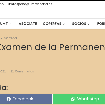
año
umtespana@umtespana.es
UMT
ASÓCIATE
COPERFAS
SOCIOS
FOR
SOCIOS
 Examen de la Permanenc
2021
|
11 Comentarios
a:
Compartir en
Compartir en
Facebook
WhatsApp