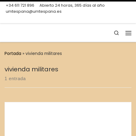
+34 611 721 896
Abierto 24 horas, 365 días al año
Skip to content
umtespana@umtespana.es
Search
Me
Portada
»
vivienda militares
vivienda militares
1 entrada