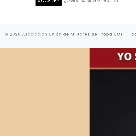
¿Olvidó su clave?
Registro
© 2026
Asociación Unión de Militares de Tropa UMT
–
To