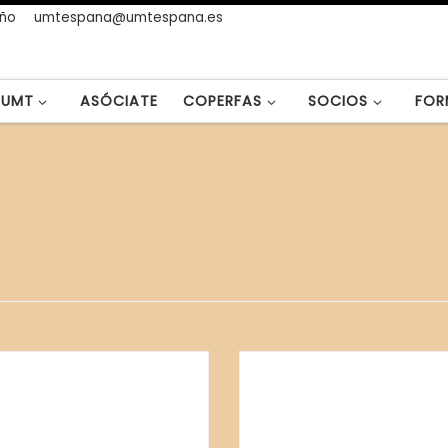
año
umtespana@umtespana.es
UMT
ASÓCIATE
COPERFAS
SOCIOS
FOR