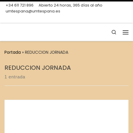
+34 611 721 896
Abierto 24 horas, 365 días al año
Skip to content
umtespana@umtespana.es
Search
Me
Portada
»
REDUCCION JORNADA
REDUCCION JORNADA
1 entrada