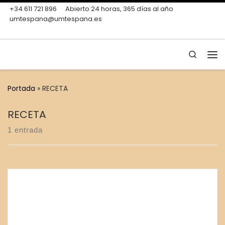
+34 611 721 896
Abierto 24 horas, 365 días al año
Skip to content
umtespana@umtespana.es
Search
Me
Portada
»
RECETA
RECETA
1 entrada