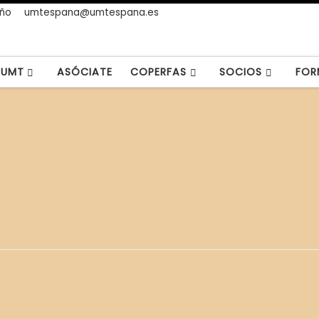
año
umtespana@umtespana.es
UMT
ASÓCIATE
COPERFAS
SOCIOS
FOR