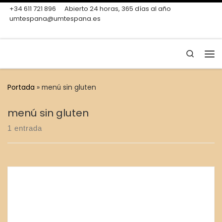
+34 611 721 896
Abierto 24 horas, 365 días al año
Skip to content
umtespana@umtespana.es
Search
Me
Portada
»
menú sin gluten
menú sin gluten
1 entrada