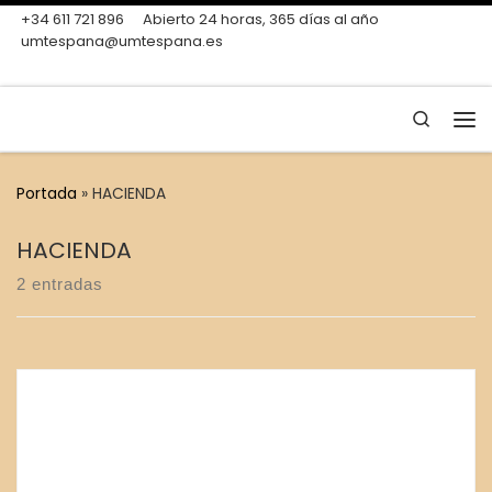
+34 611 721 896
Abierto 24 horas, 365 días al año
Skip to content
umtespana@umtespana.es
Search
Me
Portada
»
HACIENDA
HACIENDA
2 entradas