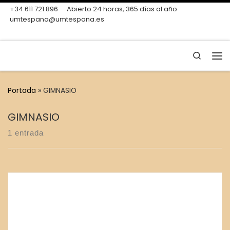
+34 611 721 896
Abierto 24 horas, 365 días al año
Skip to content
umtespana@umtespana.es
Search
Me
Portada
»
GIMNASIO
GIMNASIO
1 entrada