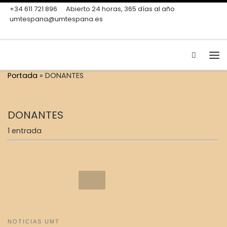
+34 611 721 896
Abierto 24 horas, 365 días al año
Skip to content
umtespana@umtespana.es
Search
Me
Portada
»
DONANTES
DONANTES
1 entrada
NOTICIAS UMT