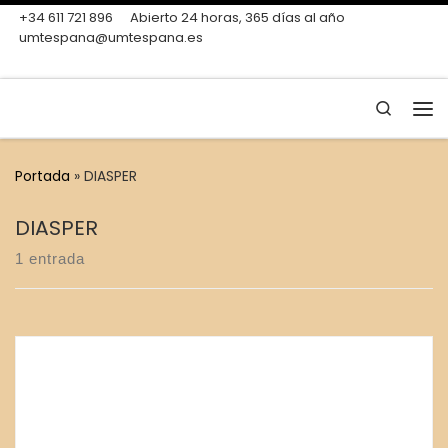
+34 611 721 896
Abierto 24 horas, 365 días al año
Skip to content
umtespana@umtespana.es
Search
Me
Portada
»
DIASPER
DIASPER
1 entrada