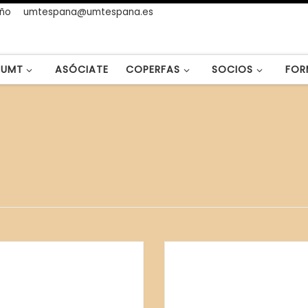
año
umtespana@umtespana.es
UMT
ASÓCIATE
COPERFAS
SOCIOS
FOR