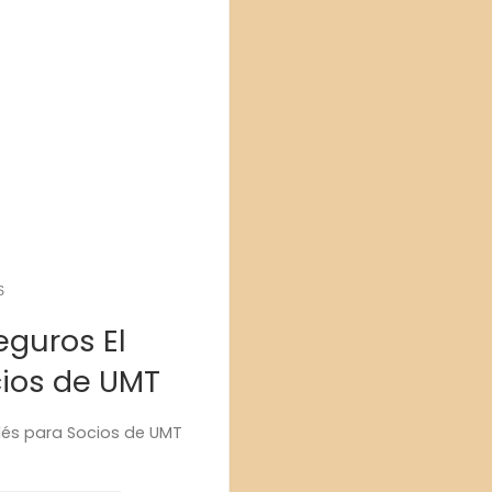
S
eguros El
cios de UMT
glés para Socios de UMT