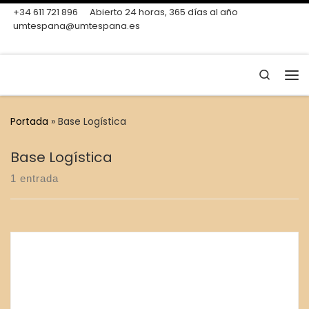
+34 611 721 896
Abierto 24 horas, 365 días al año
Skip to content
umtespana@umtespana.es
Search
Me
Portada
»
Base Logística
Base Logística
1 entrada