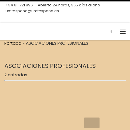
+34 611 721 896
Abierto 24 horas, 365 días al año
Skip to content
umtespana@umtespana.es
Search
Me
Portada
»
ASOCIACIONES PROFESIONALES
ASOCIACIONES PROFESIONALES
2 entradas