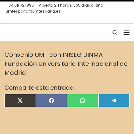
+34 611 721 896
Abierto 24 horas, 365 días al año
Skip to content
umtespana@umtespana.es
Search
Me
Convenio UMT con INISEG UINMA
Fundación Universitaria Internacional de
Madrid
Comparte esta entrada:
Compartir en
Compartir en
Compartir en
Compar
X
F
W
T
(
a
h
e
T
c
a
l
w
e
t
e
i
b
s
g
t
o
A
r
t
o
p
a