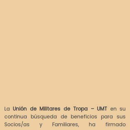
e
k
p
m
r
)
La
Unión de Militares de Tropa – UMT
en su
continua búsqueda de beneficios para sus
Socios/as y Familiares, ha firmado