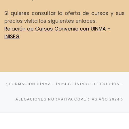
Si quieres consultar la oferta de cursos y sus
precios visita los siguientes enlaces.
Relación de Cursos Convenio con UINMA -
INISEG
Navegación de la entrada
Entrada anterior
FORMACIÓN UINMA – INISEG LISTADO DE PRECIOS CURSOS CONVENIO
En
ALEGACIONES NORMATIVA COPERFAS AÑO 2024