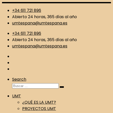
Skip
+34 611 721 896
to
Abierto 24 horas, 365 días al año
content
umtespana@umtespana.es
+34 611 721 896
Abierto 24 horas, 365 días al año
umtespana@umtespana.es
Search
Buscar
Buscar
…
UMT
¿QUÉ ES LA UMT?
PROYECTOS UMT