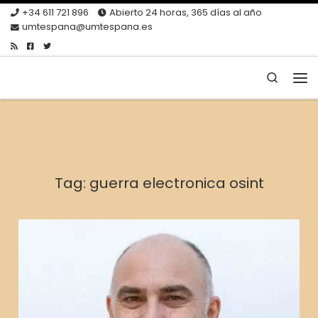
+34 611 721 896
Abierto 24 horas, 365 días al año
Skip to content
umtespana@umtespana.es
Search
Me
Tag:
guerra electronica osint